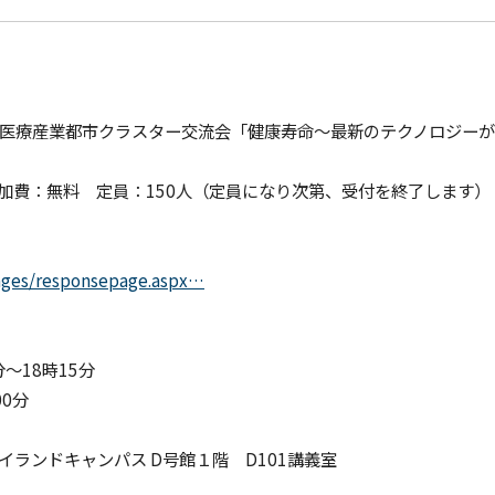
」
第11回 神戸医療産業都市クラスター交流会「健康寿命～最新のテクノロジ
加費：無料 定員：150人（定員になり次第、受付を終了します）
pages/responsepage.aspx…
分～18時15分
0分
ランドキャンパス D号館１階 D101講義室