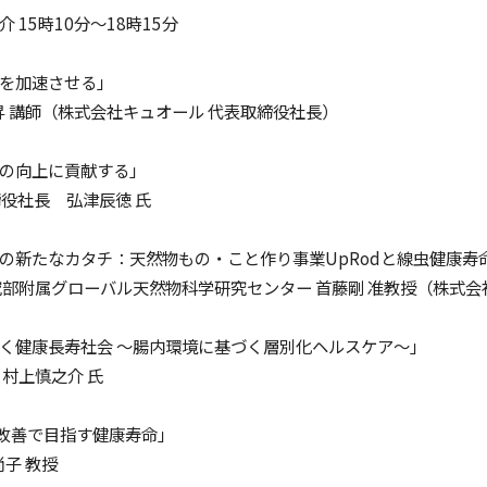
15時10分～18時15分
を加速させる」
昇 講師（株式会社キュオール 代表取締役社長）
の向上に貢献する」
役社長 弘津辰徳 氏
の新たなカタチ：天然物もの・こと作り事業UpRodと線虫健康寿命
部附属グローバル天然物科学研究センター 首藤剛 准教授（株式会社
く健康長寿社会 ～腸内環境に基づく層別化ヘルスケア～」
村上慎之介 氏
改善で目指す健康寿命」
尚子 教授